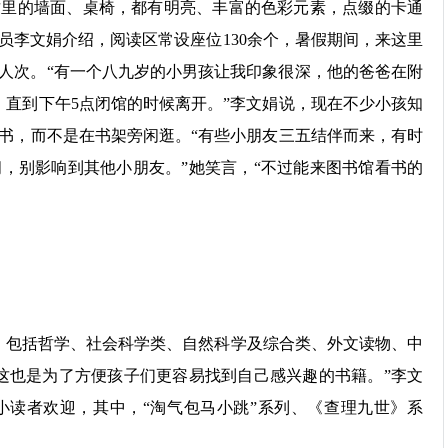
的墙面、桌椅，都有明亮、丰富的色彩元素，点缀的卡通
员李文娟介绍，阅读区常设座位130余个，暑假期间，来这里
多人次。“有一个八九岁的小男孩让我印象很深，他的爸爸在附
，直到下午5点闭馆的时候离开。”李文娟说，现在不少小孩知
书，而不是在书架旁闲逛。“有些小朋友三五结伴而来，有时
，别影响到其他小朋友。”她笑言，“不过能来图书馆看书的
包括哲学、社会科学类、自然科学及综合类、外文读物、中
“这也是为了方便孩子们更容易找到自己感兴趣的书籍。”李文
小读者欢迎，其中，“淘气包马小跳”系列、《查理九世》系