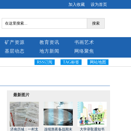
加入收藏
设为首页
搜索
矿产资源
教育资讯
书画艺术
基层动态
地方新闻
网络聚焦
RSS订阅
TAG标签
网站地图
最新图片
济南历城：一村支
连续熬夜备战期末
大学录取通知书