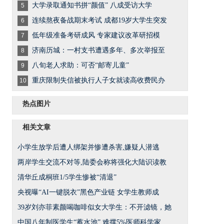
大学录取通知书拼“颜值” 八成受访大学
5
连续熬夜备战期末考试 成都19岁大学生突发
6
低年级准备考研成风 专家建议改革研招模
7
济南历城：一村支书遭遇多年、多次举报至
8
八旬老人求助：可否“邮寄儿童”
9
重庆限制失信被执行人子女就读高收费民办
10
热点图片
相关文章
小学生放学后遭人绑架并惨遭杀害,嫌疑人潜逃
两岸学生交流不对等,陆委会称将强化大陆识读教
清华丘成桐班1/5学生惨被“清退”
央视曝“AI一键脱衣”黑色产业链 女学生教师成
39岁刘亦菲素颜喝咖啡似女大学生：不开滤镜，她
中国八年制医学生“蓄水池” 难撑5%医师科学家