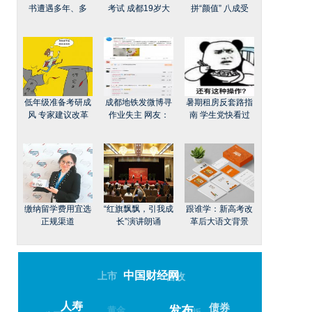
书遭遇多年、多
考试 成都19岁大
拼“颜值” 八成受
低年级准备考研成
成都地铁发微博寻
暑期租房反套路指
风 专家建议改革
作业失主 网友：
南 学生党快看过
缴纳留学费用宜选
“红旗飘飘，引我成
跟谁学：新高考改
正规渠道
长”演讲朗诵
革后大语文背景
中国财经网
上市
营收
人寿
债券
黄金
发布
三板