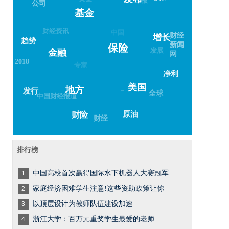
公司
基金
财经资讯
中国
财经
增长
趋势
新闻
保险
发展
金融
网
2018
专家
净利
美国
–
地方
发行
全球
中国财经报道
原油
财险
财经
排行榜
中国高校首次赢得国际水下机器人大赛冠军
1
家庭经济困难学生注意!这些资助政策让你
2
以顶层设计为教师队伍建设加速
3
浙江大学：百万元重奖学生最爱的老师
4