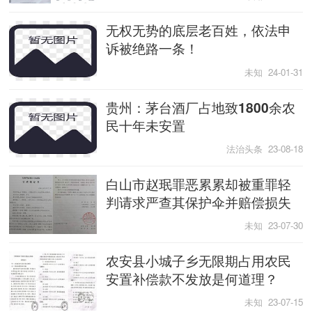
无权无势的底层老百姓，依法申
诉被绝路一条！
未知 24-01-31
贵州：茅台酒厂占地致1800余农
民十年未安置
法治头条 23-08-18
白山市赵珉罪恶累累却被重罪轻
判请求严查其保护伞并赔偿损失
未知 23-07-30
农安县小城子乡无限期占用农民
安置补偿款不发放是何道理？
未知 23-07-15