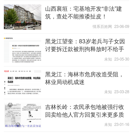
山西襄垣：宅基地开发“非法”建
筑，查处不能推诿扯皮！
情系百姓网 23-06-09
黑龙江望奎：83岁老兵与子女因
讨要拆迁款被刑拘释放时不给手
续？
未知 23-05-30
黑龙江：海林市危房改造受阻，
林业局动机成迷
未知 23-03-28
吉林长岭：农民承包地被强行收
回卖给他人官方回复引来更多质
疑
未知 23-01-16