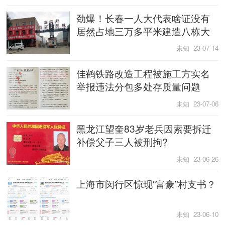
劲爆！长春一人大代表啥证没有
居然占地三万多平米建造八栋大
楼
未知 23-07-14
佳鹤铁路改造工程被施工方实名
举报违法分包多处存质量问题
未知 23-07-06
黑龙江望奎83岁老兵因索要拆迁
补偿父子三人被刑拘?
未知 23-06-26
上海市闵行区惊现“富豪”村支书？
未知 23-06-10