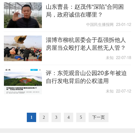
山东曹县：赵茂伟“深陷”合同困
局，政府诚信在哪里？
中国民生播报网 23-01-12
淄博市柳杭居委会于磊强拆他人
房屋当众殴打老人居然无人管？
未知 22-07-18
评：东莞观音山公园20多年被迫
自行发电背后的公权滥用
未知 22-07-12
1
2
3
4
5
下一页