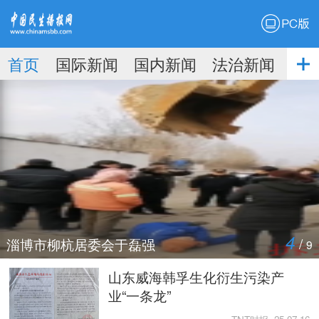
PC版
首页
国际新闻
国内新闻
法治新闻
社
生播
娱乐新闻
报
4
/
淄博市柳杭居委会于磊强
9
山东威海韩孚生化衍生污染产
业“一条龙”