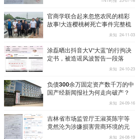
TNT时报 25-07-16
网
官商学联合起来忽悠农民的精彩
故事!大连樱桃树死亡事件完整梳
理
未知 24-11-03
涂磊晒出抖音大V“大蓝”的行拘决
定书，被造谣风波暂告一段落
未知 24-10-23
负债300余万固定资产数千万的中
国产经新闻报社为何走向破产？
未知 24-09-16
吉林省市场监管厅王淑英陈宇等
竟然沦为涉嫌损害营商环境的元
凶?
未知 24-08-19