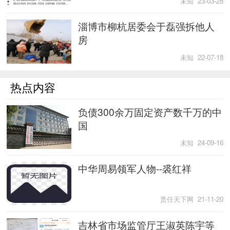
未知 23-03-28
淄博市柳杭居委会于磊强拆他人
房
未知 22-07-18
热点内容
负债300余万固定资产数千万的中
国
未知 24-09-16
中华周易领军人物--裘红祥
责任天下网 21-11-20
吉林省市场监管厅王淑英陈宇等