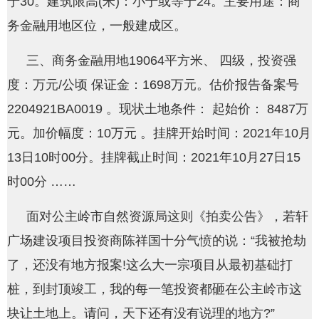
于30。建筑限高(米)：小于或等于24。主要用途：商
务金融用地区位，一般建成区。
三、商务金融用地19064平方米、 四级，投资强
度：万元/公顷 保证金：1698万元。估价报告备案号
2204921BA0019 。现状土地条件： 起始价： 8487万
元。加价幅度：10万元 。挂牌开始时间：2021年10月
13日10时00分。挂牌截止时间：2021年10月27日15
时00分 ……
面对公主岭市自然资源局这则《拍卖公告》，若轩
广场建设项目投资商陈祥国十分气愤的说：“我被抢劫
了，还没有地方报案!这么大一宗项目从最初基础打
桩，到封顶竣工，我的每一笔投资都砸在公主岭市这
块让土地上。请问，天下还有没有说理的地方?”