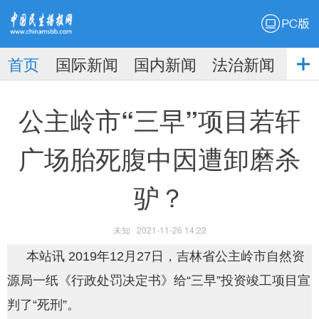
PC版
首页
国际新闻
国内新闻
法治新闻
社
生播
娱乐新闻
公主岭市“三早”项目若轩
广场胎死腹中因遭卸磨杀
驴？
报
未知
2021-11-26 14:22
本站讯 2019年12月27日，吉林省公主岭市自然资
源局一纸《行政处罚决定书》给“三早”投资竣工项目宣
判了“死刑”。