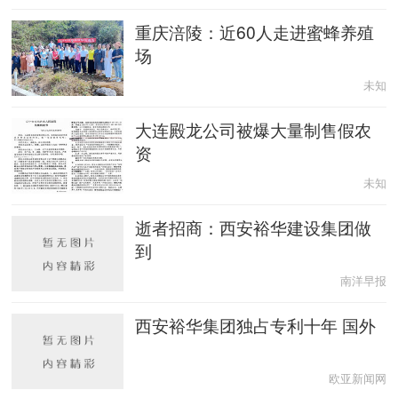
重庆涪陵：近60人走进蜜蜂养殖
场
未知
大连殿龙公司被爆大量制售假农
资
未知
逝者招商：西安裕华建设集团做
到
南洋早报
西安裕华集团独占专利十年 国外
欧亚新闻网