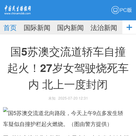
PC版
首页
国际新闻
国内新闻
法治新闻
社
生播
娱乐新闻
国5苏澳交流道轿车自撞
起火！27岁女驾驶烧死车
内 北上一度封闭
报
未知
2025-07-20 12:31