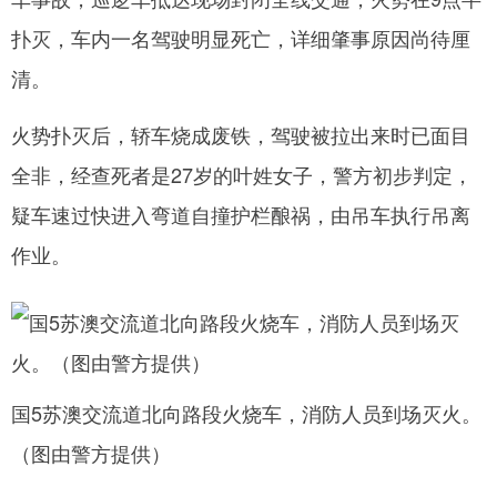
扑灭，车内一名驾驶明显死亡，详细肇事原因尚待厘
清。
火势扑灭后，轿车烧成废铁，驾驶被拉出来时已面目
全非，经查死者是27岁的叶姓女子，警方初步判定，
疑车速过快进入弯道自撞护栏酿祸，由吊车执行吊离
作业。
国5苏澳交流道北向路段火烧车，消防人员到场灭火。
（图由警方提供）