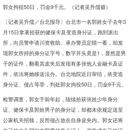
郭女拘役50日，罚金9千元。（记者吴升儒摄）
网
〔记者吴升儒／台北报导〕台北市一名郭姓女子去年3
月15日拿著拾获的健保卡及变造身分证，跑到派出
所，向员警申请川资救助。承办警员定睛一看，却发
现郭女所持的身分证字号，数字开头竟是1，显然是男
子的证件，翻看其皮夹后发现有多张他人金融卡及证
件，依法将她移送法办。台北地院近日审结，依变造
身分证、侵占等罪，判处郭女拘役50日，罚金9千元。
检警调查，郭女于前年起，陆续拾获张姓少年身分
证、健保卡及郭姓男子的身分证，却都未依规定送至
公家机关招领，反而侵占放在自身皮夹内。郭女还将