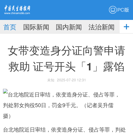
PC版
首页
国际新闻
国内新闻
法治新闻
社
生播
娱乐新闻
女带变造身分证向警申请
救助 证号开头「1」露馅
未知
2025-07-20 12:31
报
台北地院近日审结，依变造身分证、侵占等罪，判处