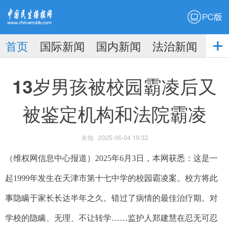
PC版
首页
国际新闻
国内新闻
法治新闻
社
生播
娱乐新闻
13岁男孩被校园霸凌后又
被鉴定机构和法院霸凌
未知
2025-06-04 19:32
报
（维权网信息中心报道）
2025
年
6
月
3
日，本网获悉：这是一
起
1999
年发生在天津市第十七中学的校园霸凌案。校方将此
事隐瞒于家长长达半年之久。错过了病情的最佳治疗期。对
学校的隐瞒、无理、不让转学……监护人郑建慧在忍无可忍