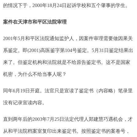
的情况下于，
2000
年
18
月
24
日起诉学校和五个肇事的学生。
网
案件在天津市和平区法院审理
2001
年
5
月和平区法院通知监护人，因案件审理需要做因果关
系鉴定。即
(2001)
高医鉴字第
104
号鉴定。
5
月
31
日鉴定结果出
来了。但鉴定机构和法院就是不给原告鉴定书。这不是国家
机密，为什么不给当事人呢？
同年
6
月
19
日开庭。法官只是宣读了鉴定书（内容略）笔录里
没有记录宣读内容。
直到两年后的
2003
年
7
月
25
日法定代理人郑建慧巧遇机会，才
从和平法院档案室复印出来鉴定书。按照鉴定书的案卷号，