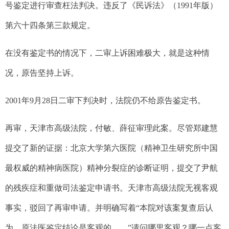
号鉴定进行审查枉法判决。违反了《民诉法》（
1991
年版）
第六十四条第三款规定。
在没有鉴定书的情况下，二审上诉困难极大，就是这种情
况，原告坚持上诉。
2001
年
9
月
28
日二审下判决时，法院仍不给原告鉴定书。
再审，天津市高级法院，付敏、薛征审理此案。尽管郑建慧
提交了新的证据：北京大学第六医院（精神卫生研究所中国
最权威的精神病医院）精神分裂症的诊断证明，提交了尹航
的残疾症和重做司法鉴定申请书。天津市高级法院无视客观
事实，驳回了再审申请。并明确写着“本院对该案复查后认
为，原法医鉴定结论是客观的……”请问哪里客观？哪一点客