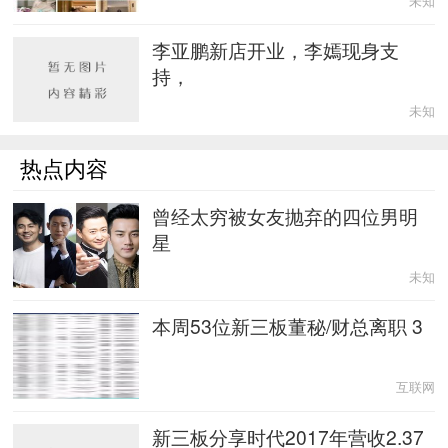
未知
李亚鹏新店开业，李嫣现身支
持，
未知
热点内容
曾经太穷被女友抛弃的四位男明
星
未知
本周53位新三板董秘/财总离职 3
互联网
新三板分享时代2017年营收2.37