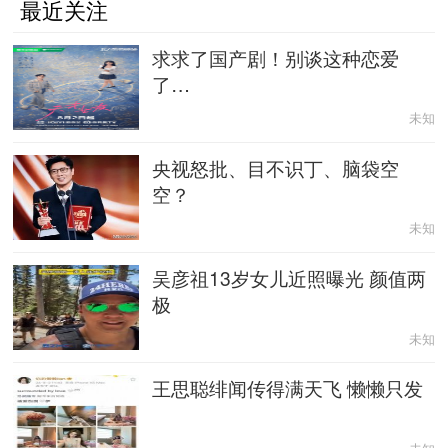
最近关注
求求了国产剧！别谈这种恋爱
了…
未知
央视怒批、目不识丁、脑袋空
空？
未知
吴彦祖13岁女儿近照曝光 颜值两
极
未知
王思聪绯闻传得满天飞 懒懒只发