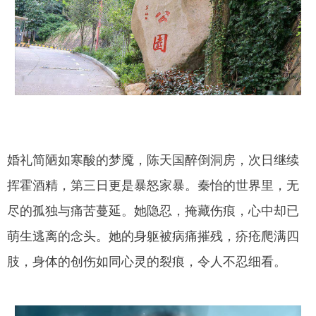
婚礼简陋如寒酸的梦魇，陈天国醉倒洞房，次日继续
挥霍酒精，第三日更是暴怒家暴。秦怡的世界里，无
尽的孤独与痛苦蔓延。她隐忍，掩藏伤痕，心中却已
萌生逃离的念头。她的身躯被病痛摧残，疥疮爬满四
肢，身体的创伤如同心灵的裂痕，令人不忍细看。