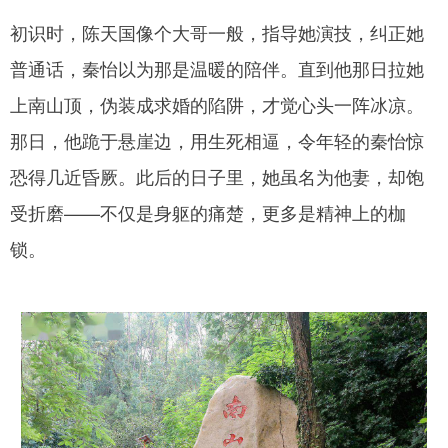
初识时，陈天国像个大哥一般，指导她演技，纠正她
普通话，秦怡以为那是温暖的陪伴。直到他那日拉她
上南山顶，伪装成求婚的陷阱，才觉心头一阵冰凉。
那日，他跪于悬崖边，用生死相逼，令年轻的秦怡惊
恐得几近昏厥。此后的日子里，她虽名为他妻，却饱
受折磨——不仅是身躯的痛楚，更多是精神上的枷
锁。