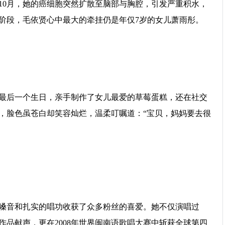
年10月，她的癌细胞突然扩散至脑部与胸腔，引发严重积水，
阶段，毛依贤心中最大的牵挂仍是年仅7岁的女儿萧雨彤。
最后一个生日，亲手制作了女儿最爱的草莓蛋糕，还在社交
，脸色虽苍白却笑容灿烂，温柔叮嘱道：“宝贝，妈妈要去很
嗓音和扎实的唱功收获了众多粉丝的喜爱。她不仅演唱过
品献声，更在2008年世界闽南语歌唱大赛中斩获全球第四