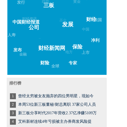
黄金
发行
三板
财经资讯
基金
美国
财经
中国财经报道
发展
公司
中国
人寿
–
净利
保险
财经新闻网
发布
地方
上市
金融
专家
财险
全球
排行榜
曾经太穷被女友抛弃的四位男明星，现如今
1
本周53位新三板董秘/财总离职 37家公司人员
2
新三板分享时代2017年营收2.37亿净赚5109万
3
艾科新材连续4年亏损被主办券商发风险提
4