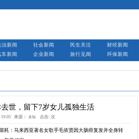
法治新闻
社会新闻
民生关注
财经新闻
汽车新闻
企业新闻
旅行见闻
环保新闻
幸去世，留下7岁女儿孤独生活
 19:05
来源：
点击:
次
未知
碎的噩耗：马来西亚著名女歌手毛依贤因大肠癌复发并全身转