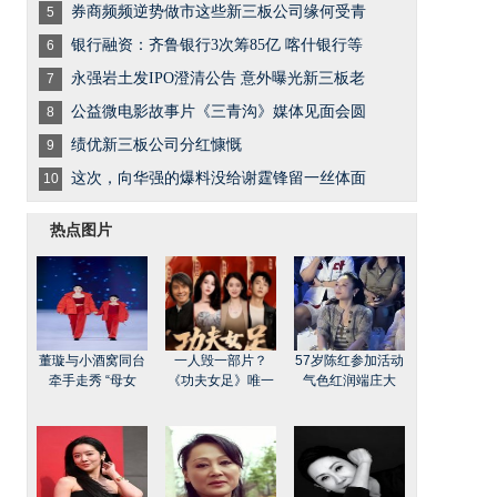
券商频频逆势做市这些新三板公司缘何受青
5
银行融资：齐鲁银行3次筹85亿 喀什银行等
6
永强岩土发IPO澄清公告 意外曝光新三板老
7
公益微电影故事片《三青沟》媒体见面会圆
8
绩优新三板公司分红慷慨
9
这次，向华强的爆料没给谢霆锋留一丝体面
10
热点图片
董璇与小酒窝同台
一人毁一部片？
57岁陈红参加活动
牵手走秀 “母女
《功夫女足》唯一
气色红润端庄大