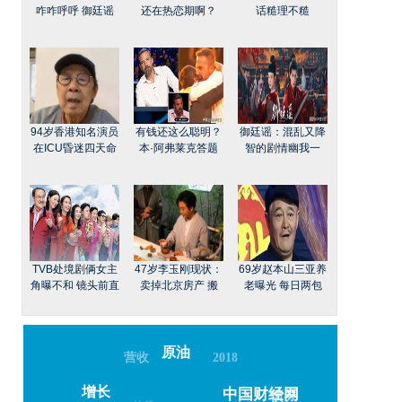
咋咋呼呼 御廷谣
还在热恋期啊？
话糙理不糙
94岁香港知名演员
有钱还这么聪明？
御廷谣：混乱又降
在ICU昏迷四天命
本·阿弗莱克答题
智的剧情幽我一
TVB处境剧俩女主
47岁李玉刚现状：
69岁赵本山三亚养
角曝不和 镜头前直
卖掉北京房产 搬
老曝光 每日两包
原油
营收
2018
增长
债券
中国财经网
趋势