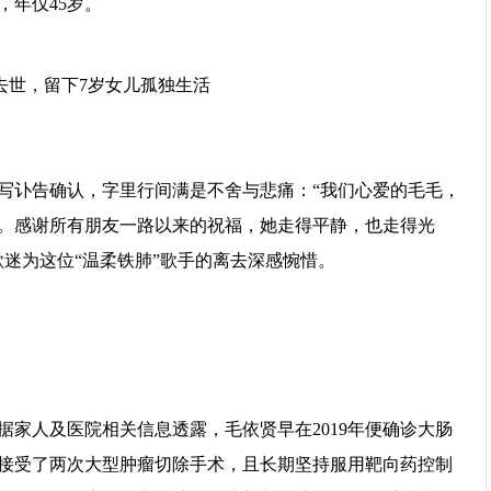
，年仅45岁。
写讣告确认，字里行间满是不舍与悲痛：“我们心爱的毛毛，
。感谢所有朋友一路以来的祝福，她走得平静，也走得光
迷为这位“温柔铁肺”歌手的离去深感惋惜。
家人及医院相关信息透露，毛依贤早在2019年便确诊大肠
接受了两次大型肿瘤切除手术，且长期坚持服用靶向药控制