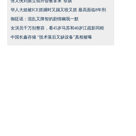
张又侠刘振立或许会被拿来“祭旗”
华人大姐被ICE抓捕时又踢又咬又抓 最高面临8年刑
御廷谣：混乱又降智的剧情幽我一默
女演员千万别整容，看45岁马苏和40岁江疏影同框
中国长鑫存储 “技术落后又缺设备”真相被曝