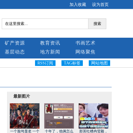
加入收藏
设为首页
搜索
矿产资源
教育资讯
书画艺术
基层动态
地方新闻
网络聚焦
RSS订阅
TAG标签
网站地图
最新图片
一个脸垮显老 一个
十年了，他俩怎么
那英吐槽冉莹颖，