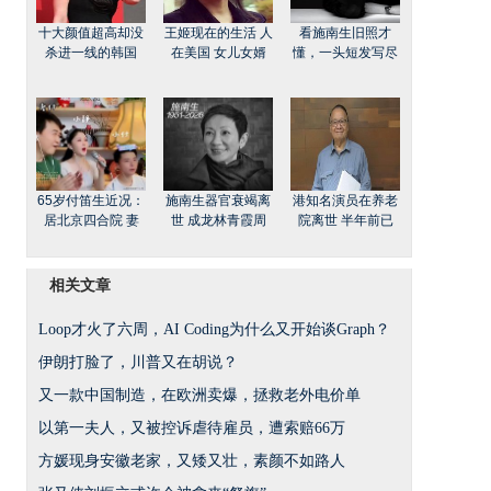
十大颜值超高却没
王姬现在的生活 人
看施南生旧照才
杀进一线的韩国
在美国 女儿女婿
懂，一头短发写尽
65岁付笛生近况：
施南生器官衰竭离
港知名演员在养老
居北京四合院 妻
世 成龙林青霞周
院离世 半年前已
相关文章
Loop才火了六周，AI Coding为什么又开始谈Graph？
伊朗打脸了，川普又在胡说？
又一款中国制造，在欧洲卖爆，拯救老外电价单
以第一夫人，又被控诉虐待雇员，遭索赔66万
方媛现身安徽老家，又矮又壮，素颜不如路人