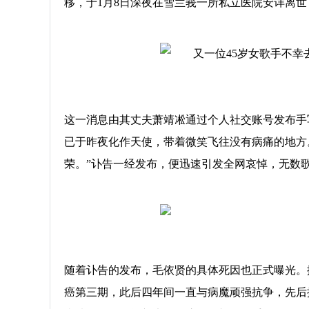
移，于1月8日深夜在雪兰莪一所私立医院安详离世
这一消息由其丈夫萧靖凇通过个人社交账号发布手
已于昨夜化作天使，带着微笑飞往没有病痛的地方
荣。”讣告一经发布，便迅速引发全网哀悼，无数歌
随着讣告的发布，毛依贤的具体死因也正式曝光。据
癌第三期，此后四年间一直与病魔顽强抗争，先后