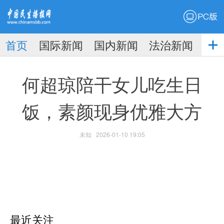
PC版
首页
国际新闻
国内新闻
法治新闻
社
生播
娱乐新闻
何超琼陪干女儿吃生日
饭，素颜现身优雅大方
未知
2026-01-10 19:05
报
最近关注