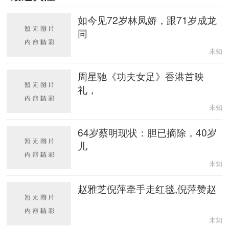
如今见72岁林凤娇，跟71岁成龙
网
同
未知
周星驰《功夫女足》香港首映
礼，
未知
64岁蔡明现状：胆已摘除，40岁
儿
未知
赵雅芝倪萍牵手走红毯,倪萍赞赵
未知