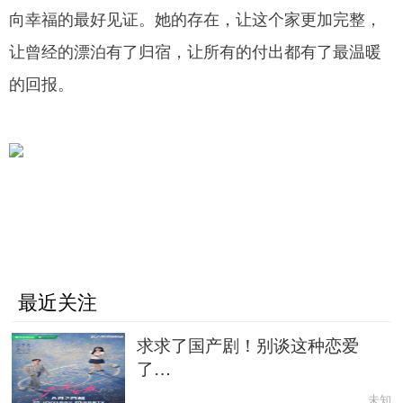
向幸福的最好见证。她的存在，让这个家更加完整，
让曾经的漂泊有了归宿，让所有的付出都有了最温暖
的回报。
最近关注
求求了国产剧！别谈这种恋爱
了…
未知