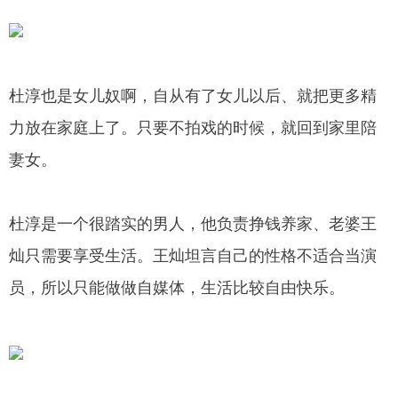
杜淳也是女儿奴啊，自从有了女儿以后、就把更多精
力放在家庭上了。只要不拍戏的时候，就回到家里陪
妻女。
杜淳是一个很踏实的男人，他负责挣钱养家、老婆王
灿只需要享受生活。王灿坦言自己的性格不适合当演
员，所以只能做做自媒体，生活比较自由快乐。