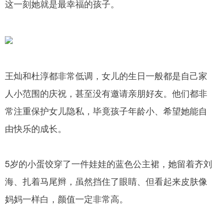
这一刻她就是最幸福的孩子。
王灿和杜淳都非常低调，女儿的生日一般都是自己家
人小范围的庆祝，甚至没有邀请亲朋好友。他们都非
常注重保护女儿隐私，毕竟孩子年龄小、希望她能自
由快乐的成长。
5岁的小蛋饺穿了一件娃娃的蓝色公主裙，她留着齐刘
海、扎着马尾辫，虽然挡住了眼睛、但看起来皮肤像
妈妈一样白，颜值一定非常高。