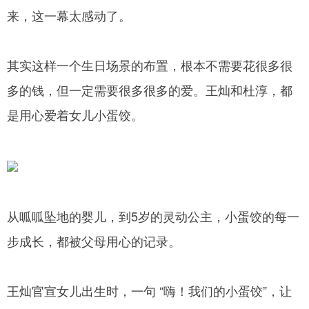
来，这一幕太感动了。
其实这样一个生日场景的布置，根本不需要花很多很
多的钱，但一定需要很多很多的爱。王灿和杜淳，都
是用心爱着女儿小蛋饺。
从呱呱坠地的婴儿，到5岁的灵动公主，小蛋饺的每一
步成长，都被父母用心的记录。
王灿官宣女儿出生时，一句 “嗨！我们的小蛋饺”，让