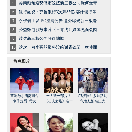
券商频频逆势做市这些新三板公司缘何受青
5
银行融资：齐鲁银行3次筹85亿 喀什银行等
6
永强岩土发IPO澄清公告 意外曝光新三板老
7
公益微电影故事片《三青沟》媒体见面会圆
8
绩优新三板公司分红慷慨
9
这次，向华强的爆料没给谢霆锋留一丝体面
10
热点图片
董璇与小酒窝同台
一人毁一部片？
57岁陈红参加活动
牵手走秀 “母女
《功夫女足》唯一
气色红润端庄大