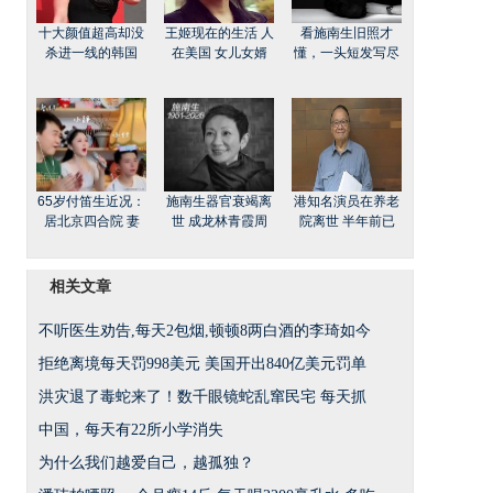
十大颜值超高却没
王姬现在的生活 人
看施南生旧照才
杀进一线的韩国
在美国 女儿女婿
懂，一头短发写尽
65岁付笛生近况：
施南生器官衰竭离
港知名演员在养老
居北京四合院 妻
世 成龙林青霞周
院离世 半年前已
相关文章
不听医生劝告,每天2包烟,顿顿8两白酒的李琦如今
拒绝离境每天罚998美元 美国开出840亿美元罚单
洪灾退了毒蛇来了！数千眼镜蛇乱窜民宅 每天抓
中国，每天有22所小学消失
为什么我们越爱自己，越孤独？