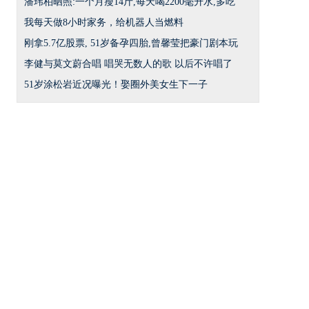
潘玮柏晒照:一个月瘦14斤,每天喝2200毫升水,多吃
我每天做8小时家务，给机器人当燃料
刚拿5.7亿股票, 51岁备孕四胎,曾馨莹把豪门剧本玩
李健与莫文蔚合唱 唱哭无数人的歌 以后不许唱了
51岁涂松岩近况曝光！娶圈外美女生下一子