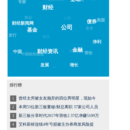
全球
专家
财经
黄金
人寿
美国
债券
财经新闻网
公司
发布
基金
发行
地方
净利
金融
2018
财经资讯
中国
营收
中国财经报道
增长
发展
–
排行榜
曾经太穷被女友抛弃的四位男明星，现如今
1
本周53位新三板董秘/财总离职 37家公司人员
2
新三板分享时代2017年营收2.37亿净赚5109万
3
艾科新材连续4年亏损被主办券商发风险提
4