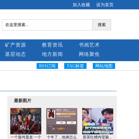
加入收藏
设为首页
搜索
矿产资源
教育资讯
书画艺术
基层动态
地方新闻
网络聚焦
RSS订阅
TAG标签
网站地图
最新图片
一个脸垮显老 一个
十年了，他俩怎么
那英吐槽冉莹颖，