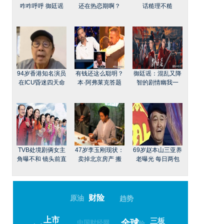
咋咋呼呼 御廷谣
还在热恋期啊？
话糙理不糙
94岁香港知名演员
有钱还这么聪明？
御廷谣：混乱又降
在ICU昏迷四天命
本·阿弗莱克答题
智的剧情幽我一
TVB处境剧俩女主
47岁李玉刚现状：
69岁赵本山三亚养
角曝不和 镜头前直
卖掉北京房产 搬
老曝光 每日两包
财险
原油
趋势
上市
三板
中国财经网
保险