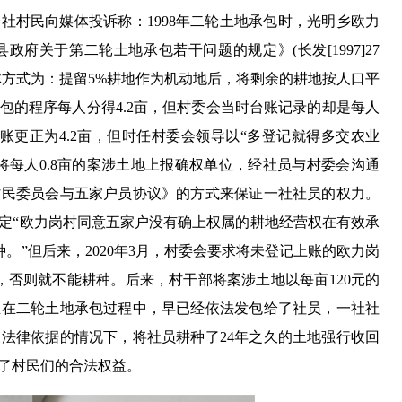
社村民向媒体投诉称：1998年二轮土地承包时，光明乡欧力
府关于第二轮土地承包若干问题的规定》(长发[1997]27
体方式为：提留5%耕地作为机动地后，将剩余的耕地按人口平
包的程序每人分得4.2亩，但村委会当时台账记录的却是每人
台账更正为4.2亩，但时任村委会领导以“多登记就得多交农业
未将每人0.8亩的案涉土地上报确权单位，经社员与村委会沟通
村民委员会与五家户员协议》的方式来保证一社社员的权力。
定“欧力岗村同意五家户没有确上权属的耕地经营权在有效承
。”但后来，2020年3月，村委会要求将未登记上账的欧力岗
，否则就不能耕种。后来，村干部将案涉土地以每亩120元的
且在二轮土地承包过程中，早已经依法发包给了社员，一社社
法律依据的情况下，将社员耕种了24年之久的土地强行收回
了村民们的合法权益。