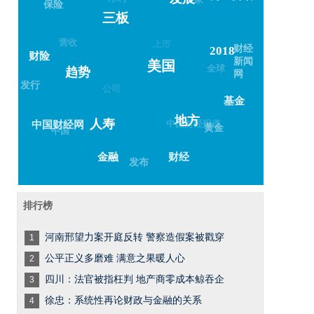
发展
保险
三板
营收
上市
财经
2018
财险
新闻
美国
全球
趋势
网
发行
公司
基金
地方
中国财经报道
人寿
中国财经网
黄金
中国
财经
金融
发布
排行榜
河南邢望力案开庭反转 警察造假案被戳穿
1
公平正义多磨难 满意之果暖人心
2
四川：法官被指枉判 地产商零成本鲸吞企
3
徐忠：系统性再论财政与金融的关系
4