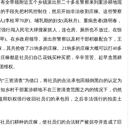
蒙有全带领附近五个乡镇派出所二十多名警察来到案涉耕地现
收的手段先把村民控制住，然后开始非法收割庄稼。这些警察
李桂琴70岁)、哺乳期的妇女(高秋月)、重病患者(路明春，
察强行闯入民宅大肆搜家抓人，连仓房、厕所也不放过。在惊
艳琴)。在乡政府领导、派出所警察以及村干部积极配合下，王
庄稼，其共抢收了21垧多的庄稼。21垧多的庄稼大概可以打40多
些庄稼都是社员们自己花钱买种买肥，辛辛苦苦、起早贪黑耕
团维权。
文件的“三资清查”为借口，将社员的合法承包田颠倒黑白的认定为
告知乡村干部案涉耕地不在三资清查范围之内的情况下，仍然
滥用职权强行收回社员们的承包田，之后非法强行的拍卖土
收社员们耕种的庄稼，使社员们的合法财产被掠夺并造成了巨