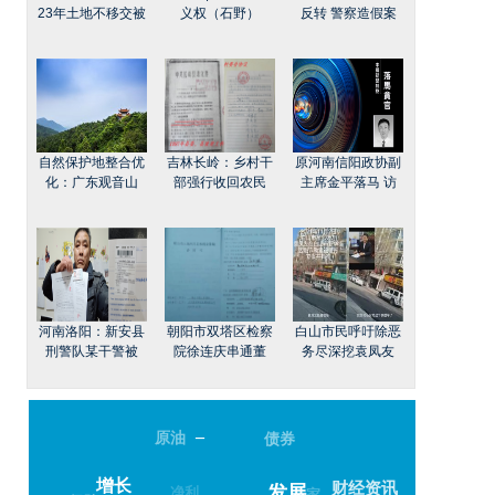
23年土地不移交被
义权（石野）
反转 警察造假案
自然保护地整合优
吉林长岭：乡村干
原河南信阳政协副
化：广东观音山
部强行收回农民
主席金平落马 访
河南洛阳：新安县
朝阳市双塔区检察
白山市民呼吁除恶
刑警队某干警被
院徐连庆串通董
务尽深挖袁凤友
–
原油
债券
增长
财经资讯
净利
专家