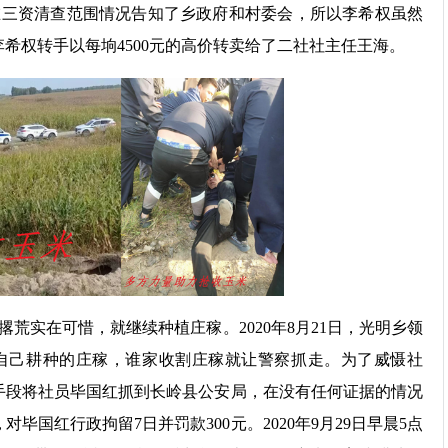
在三资清查范围情况告知了乡政府和村委会，所以李希权虽然
李希权转手以每垧4500元的高价转卖给了二社社主任王海。
荒实在可惜，就继续种植庄稼。2020年8月21日，光明乡领
自己耕种的庄稼，谁家收割庄稼就让警察抓走。为了威慑社
骗的手段将社员毕国红抓到长岭县公安局，在没有任何证据的情况
毕国红行政拘留7日并罚款300元。2020年9月29日早晨5点