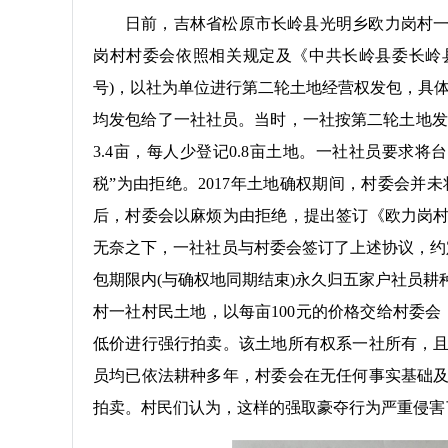
日前，吉林省松原市长岭县光明乡欧力岗村一
岗村村委会依照相关规定及《中共长岭县委长岭县政
号)，以社为单位进行第二轮土地经营权发包，具
均发包给了一社社员。当时，一社按第二轮土地发
3.4亩，每人少登记0.8亩土地。一社社员要求将
税”为由拒绝。2017年土地确权期间，村委会并
后，村委会以麻烦为由拒绝，提出签订《欧力岗
无奈之下，一社社员与村委会签订了上述协议，约
包期限内(与确权地同期结束)永久归五家户社员耕种
村一社村民土地，以每亩100元的价格交给村委会
低价进行强行拍卖。该土地所有权系一社所有，
员均已依法耕种多年，村委会在无任何事实基础及
拍卖。村民们认为，这样的强取豪夺行为严重侵害