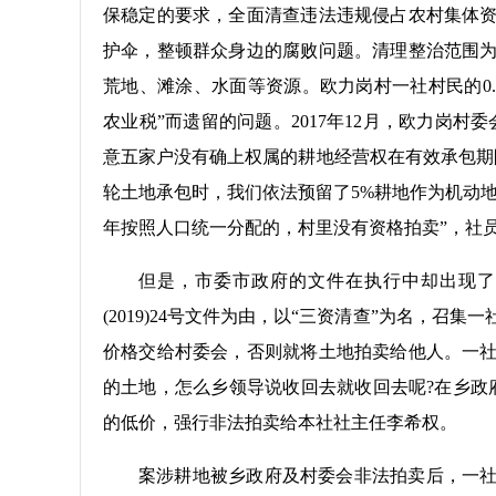
保稳定的要求，全面清查违法违规侵占农村集体
护伞，整顿群众身边的腐败问题。清理整治范围
荒地、滩涂、水面等资源。欧力岗村一社村民的0
农业税”而遗留的问题。2017年12月，欧力岗
意五家户没有确上权属的耕地经营权在有效承包期限内
轮土地承包时，我们依法预留了5%耕地作为机动地
年按照人口统一分配的，村里没有资格拍卖”，社
但是，市委市政府的文件在执行中却出现了偏
(2019)24号文件为由，以“三资清查”为名，召集
价格交给村委会，否则就将土地拍卖给他人。一
的土地，怎么乡领导说收回去就收回去呢?在乡政
的低价，强行非法拍卖给本社社主任李希权。
案涉耕地被乡政府及村委会非法拍卖后，一