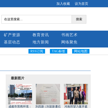
加入收藏
设为首页
搜索
矿产资源
教育资讯
书画艺术
基层动态
地方新闻
网络聚焦
RSS订阅
TAG标签
网站地图
最新图片
成都市营商环境：
刘四新 | 刘迎新遭石
河南邢望力案开庭