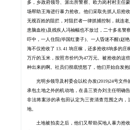
多，乡政府领导、派出所警察、欧力岗村村主任
场帮助王海进行暴力抢收。他们采取先抓人后抢
无视百姓的阻拦，对阻拦者一律抓捕控制，就连老人(
患脑血栓)及残疾人冯袖幅也不放过，二十多名警
吓中，一人住院(毕国红妻子)、一人昏迷不醒(赵
海不仅抢收了 13. 41 垧庄稼，还多抢收8垧多的
万斤的玉米，按照市价约为47万元。被抢收的这
种出来的啊。社员们彻底愤怒了，他们开始自发抱
光明乡领导及村委会以松办发(2019)24号
承包土地之外的机动地，在县三资办刘主任明确
非法将案涉的承包田认定为三资清查范围之内，
地。
土地被拍卖之后，他们又帮助买地人暴力抢