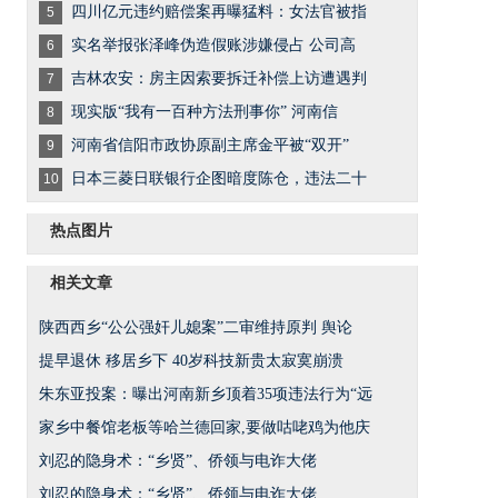
四川亿元违约赔偿案再曝猛料：女法官被指
5
实名举报张泽峰伪造假账涉嫌侵占 公司高
6
吉林农安：房主因索要拆迁补偿上访遭遇判
7
现实版“我有一百种方法刑事你” 河南信
8
河南省信阳市政协原副主席金平被“双开”
9
日本三菱日联银行企图暗度陈仓，违法二十
10
热点图片
相关文章
陕西西乡“公公强奸儿媳案”二审维持原判 舆论
提早退休 移居乡下 40岁科技新贵太寂寞崩溃
朱东亚投案：曝出河南新乡顶着35项违法行为“远
家乡中餐馆老板等哈兰德回家,要做咕咾鸡为他庆
刘忍的隐身术：“乡贤”、侨领与电诈大佬
刘忍的隐身术：“乡贤”、侨领与电诈大佬