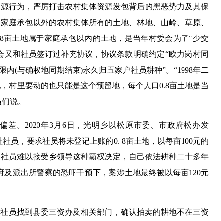
资源行为，严厉打击农村集体资源发包背后的黑恶势力及其保
为家庭承包以外的农村集体所有的土地、林地、山岭、草原、
.8亩土地属于家庭承包以内的土地，是当年村委会为了“少交
村委会又和社员签订过补充协议，协议条款明确约定“欧力岗村同
(与确权地同期结束)永久归五家户社员耕种”。“1998年二
，村里要动的也只能是这个预留地，每个人口0.8亩土地是当
员们说。
差。2020年3月6日，光明乡以松原市委、市政府松办发
一社社员，要求社员将未登记上账的0. 8亩土地，以每亩100元的
社社员难以接受乡领导这种霸权决定，自己依法耕种二十多年
府及派出所警察的恐吓干预下，案涉土地最终被以每亩120元
社社员找到县委三资办及相关部门，确认拍卖的耕地不在三资