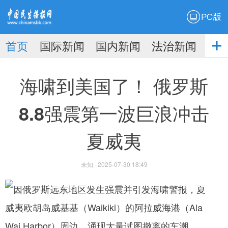
PC版
首页
国际新闻
国内新闻
法治新闻
社
生播
娱乐新闻
海啸到美国了！ 俄罗斯
8.8强震第一波巨浪冲击
夏威夷
报
未知
2025-07-30 18:49