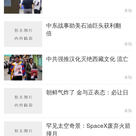
未知
中东战事助美石油巨头获利翻
倍
未知
中共强推汉化灭绝西藏文化 流亡
未知
朝鲜气炸了 金与正表态：必让日
未知
罕见太空奇景：SpaceX废弃火箭
撞月