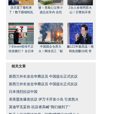
洪灾退了毒蛇来
惨！美粗心父将小
2台人命丧阿苏火
了！数千眼镜蛇乱
孩忘在车内 去托
山！日警拟斥资
7-Eleven惊传不正
中国国企仓库大
飙122年最高温！南
转卖横行？ 全日本
火！网传员工「献
韩热浪酿16死 李
相关文章
新西兰外长攻击华裔议员 中国提出正式抗议
新西兰外长攻击华裔议员 中国提出正式抗议
日本强烈抗议中国
亲美盟友爆发抗议 伊万卡开发小岛 引发怒火
莫迪罕见妥协 抗议者高喊“我们做到了”