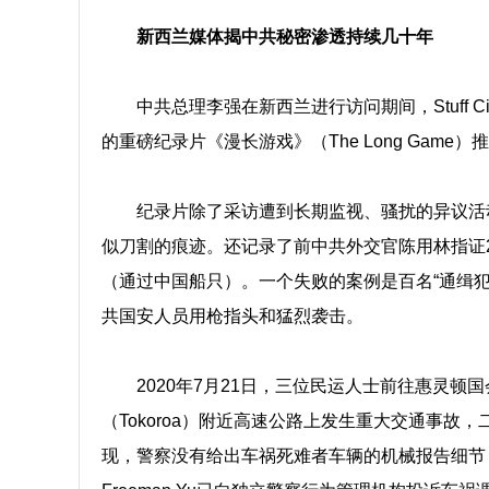
新西兰媒体揭中共秘密渗透持续几十年
中共总理李强在新西兰进行访问期间，Stuff 
的重磅纪录片《漫长游戏》（The Long Ga
纪录片除了采访遭到长期监视、骚扰的异议活动
似刀割的痕迹。还记录了前中共外交官陈用林指证2
（通过中国船只）。一个失败的案例是百名“通缉犯
共国安人员用枪指头和猛烈袭击。
2020年7月21日，三位民运人士前往惠灵
（Tokoroa）附近高速公路上发生重大交通事
现，警察没有给出车祸死难者车辆的机械报告细节