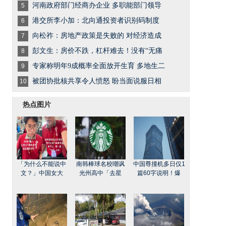
河南政府部门经商办企业 多职能部门领导
5
港交所李小加：北向通投资者识别码制度
6
向松祚：房地产政策是失败的 对经济造成
7
彭文生：房价不跌，杠杆难去！没有“无痛
8
专家称明年9成概率全面放开生育 多地生二
9
被团协批核共享令人愤怒 盼当面说服日相
10
热点图片
「为什么不能说中
南韩棒球名校嘲讽
中国尊撞机多日仅1
文？」中国女大
光州高中「去星
篇60字说明！爆