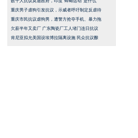
数千人抗议莫迪政府，印度“蟑螂运动”是什么
重庆男子虐狗引发抗议，示威者呼吁制定反虐待
重庆市民抗议虐狗男，遭警方抢夺手机、暴力拖
欠薪半年又卖厂 广东陶瓷厂工人堵门连日抗议
肯尼亚拟允美国设埃博拉隔离设施 民众抗议酿