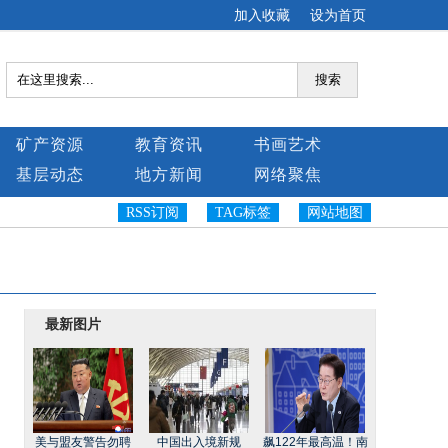
加入收藏
设为首页
搜索
矿产资源
教育资讯
书画艺术
基层动态
地方新闻
网络聚焦
RSS订阅
TAG标签
网站地图
最新图片
美与盟友警告勿聘
中国出入境新规
飙122年最高温！南