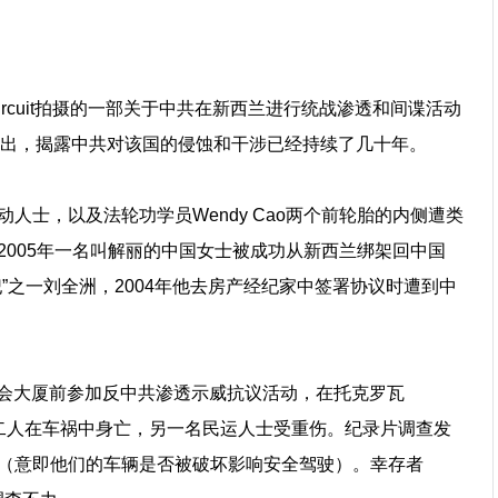
Circuit拍摄的一部关于中共在新西兰进行统战渗透和间谍活动
me）推出，揭露中共对该国的侵蚀和干涉已经持续了几十年。
人士，以及法轮功学员Wendy Cao两个前轮胎的内侧遭类
005年一名叫解丽的中国女士被成功从新西兰绑架回中国
”之一刘全洲，2004年他去房产经纪家中签署协议时遭到中
顿国会大厦前参加反中共渗透示威抗议活动，在托克罗瓦
故，二人在车祸中身亡，另一名民运人士受重伤。纪录片调查发
（意即他们的车辆是否被破坏影响安全驾驶）。幸存者