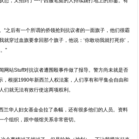
状态，又拍到了一个西服笔挺的人持续踢打地上的邢鉴。有
。“之后有一个所谓的侨领抢到抗议者的一面旗子，他们很霸
我就穿过血旗要拿回那个旗子，他说：‘你敢动我就打死你’，
。”
网站Stuff对抗议者遭围殴事件做了报导。警方尚未就是否
uff表示，根据1990年新西兰人权法案，人们享有和平集会自由和
人们就无法有效行使这两项权利。
，新西兰华人妇女基金会拉了条幅，还有很多他们的人员。资料
一个组织，跟中领馆关系非常密切。