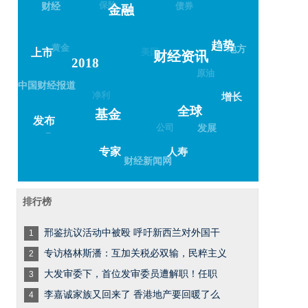
债券
财经
金融
黄金
美国
地方
趋势
上市
财经资讯
2018
原油
中国财经报道
净利
增长
全球
基金
发布
公司
发展
–
人寿
专家
财经新闻网
排行榜
邢鉴抗议活动中被殴 呼吁新西兰对外国干
1
专访格林斯潘：互加关税必双输，民粹主义
2
大发审委下，首位发审委员遭解职！任职
3
李嘉诚家族又回来了 香港地产要回暖了么
4