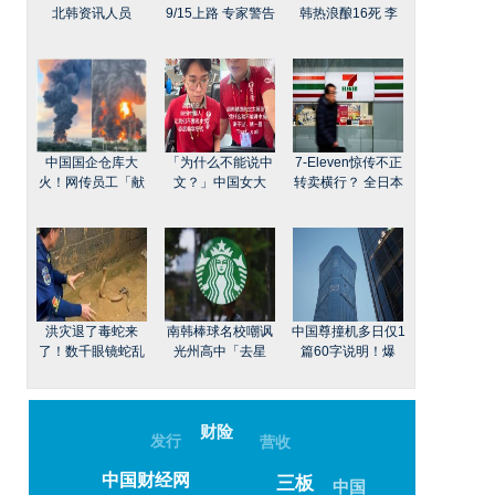
北韩资讯人员
9/15上路 专家警告
韩热浪酿16死 李
中国国企仓库大
「为什么不能说中
7-Eleven惊传不正
火！网传员工「献
文？」中国女大
转卖横行？ 全日本
洪灾退了毒蛇来
南韩棒球名校嘲讽
中国尊撞机多日仅1
了！数千眼镜蛇乱
光州高中「去星
篇60字说明！爆
财险
发行
营收
中国财经网
中国
三板
保险