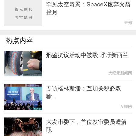
罕见太空奇景：SpaceX废弃火箭
撞月
未知
热点内容
邢鉴抗议活动中被殴 呼吁新西兰
大纪元新闻网
专访格林斯潘：互加关税必双
输，
互联网
大发审委下，首位发审委员遭解
职