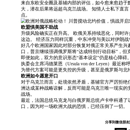
来自东欧安全圈及基辅内部的评估，如今愈来愈趋于
大，潜在后果将远超乌克兰战场。 知情人士私下直言
点。
欧盟惧美国不助战
升级风险确实正在升高。 欧俄关系持续恶化，同时
这边。 经济压力同样沉重，中东冲突与美以对伊朗
好几个欧洲国家因此对部分恢复对俄正常关系产生兴
口，普京继续强调俄罗斯将“达成特别行动目标”，但
即便如此，双方的意识形态“基本设定”仍是核心障碍
执委会主席冯德莱恩（Ursula von der Ley
为替代方案可能是更失控的升级，甚至是俄罗斯与北
欧洲如今愿意开口
对于乌克兰而言，处境依然矛盾，基辅官方严厉拒绝
洲达成某种战略谅解，反而可能是乌克兰唯一现实的
战场。
最近，法国总统马克龙与白俄罗斯总统卢卡申科通了
口，因为对一场欧洲大战的恐惧，已经压倒了一切。