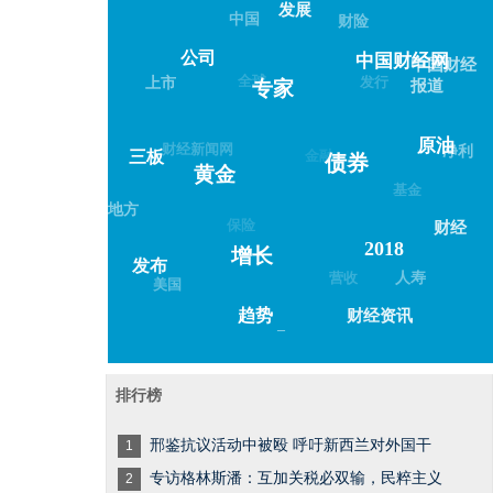
发展
中国
财险
公司
中国财经网
中国财经
全球
发行
上市
报道
专家
财经新闻网
金融
原油
净利
三板
债券
黄金
基金
地方
保险
财经
2018
增长
发布
营收
人寿
美国
趋势
财经资讯
–
排行榜
邢鉴抗议活动中被殴 呼吁新西兰对外国干
1
专访格林斯潘：互加关税必双输，民粹主义
2