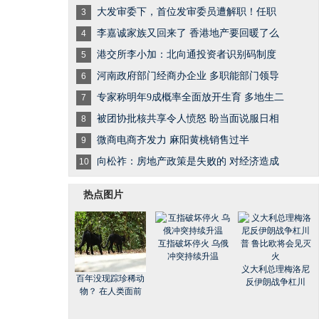
大发审委下，首位发审委员遭解职！任职
3
李嘉诚家族又回来了 香港地产要回暖了么
4
港交所李小加：北向通投资者识别码制度
5
河南政府部门经商办企业 多职能部门领导
6
专家称明年9成概率全面放开生育 多地生二
7
被团协批核共享令人愤怒 盼当面说服日相
8
微商电商齐发力 麻阳黄桃销售过半
9
向松祚：房地产政策是失败的 对经济造成
10
热点图片
互指破坏停火 乌俄
冲突持续升温
义大利总理梅洛尼
百年没现踪珍稀动
反伊朗战争杠川
物？ 在人类面前