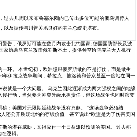
g）深度报道，过去几周以来布鲁塞尔圈内已传出多位可能的俄乌调停人
，以及据传与川普关系良好的芬兰总统史塔布。
警告，俄罗斯可能在数月内攻击北约国家; 德国国防部长及波
洲国家协助乌克兰攻击俄罗斯本土，提供领空给乌克兰无人机行
的一环。 本世纪初，欧洲想跟俄罗斯做的不是打仗，而是做生
003年伊拉克战争期间，希拉克、施洛德和普京甚至一度站在同一
来说就是一个大问题。 乌克兰因此逐渐成为两大强权之间的地缘
2年入侵行动，当然要为冲突升级承担责任，但这场战争也同时演变
确：美国对无限期延续战争没有兴趣。 “这场战争必须结
党人还公开质疑北约的存续价值，甚至说出“欧盟是为了伤害美国
罗斯的潜在威胁，又得应付一个日益难以预测的美国。 过去那
内在逻辑。