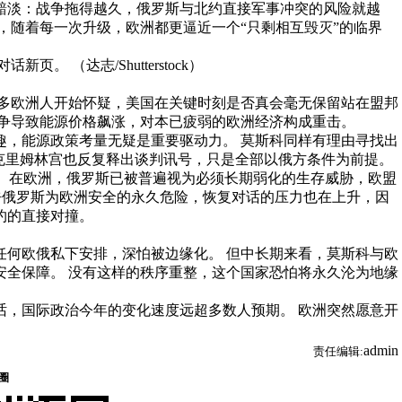
黯淡：战争拖得越久，俄罗斯与北约直接军事冲突的风险就越
，随着每一次升级，欧洲都更逼近一个“只剩相互毁灭”的临界
许多欧洲人开始怀疑，美国在关键时刻是否真会毫无保留站在盟邦
战争导致能源价格飙涨，对本已疲弱的欧洲经济构成重击。
趣，能源政策考量无疑是重要驱动力。 莫斯科同样有理由寻找出
克里姆林宫也反复释出谈判讯号，只是全部以俄方条件为前提。
。 在欧洲，俄罗斯已被普遍视为必须长期弱化的生存威胁，欧盟
en）最近称呼俄罗斯为欧洲安全的永久危险，恢复对话的压力也在上升，因
约的直接对撞。
任何欧俄私下安排，深怕被边缘化。 但中长期来看，莫斯科与欧
安全保障。 没有这样的秩序重整，这个国家恐怕将永久沦为地缘
话，国际政治今年的变化速度远超多数人预期。 欧洲突然愿意开
admin
责任编辑: