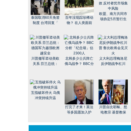
欧盟、南方共同市
泰国取消60天免签
百年没现踪珍稀动
场协定5月暂行生
制度 台湾回复「
物？ 在人类面前
川普撤军牵动美欧
北韩多少士兵阵亡
义大利总理梅洛尼
关系 芬兰总统：
俄乌战争？ BBC分
反伊朗战争杠川
互指破坏停火 乌俄
冲突持续升温
打完了才来！英法
川普自比耶稣、怒
等多国愿加入护
呛教宗 基督教保