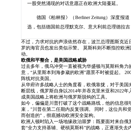
一股突然涌现的对话意愿正在欧洲大陆蔓延。
德国《柏林报》（Berliner Zeitun
选，包括德国前总理默克尔、意大利前总理德拉吉
不过，力求对抗的声浪依然存在，波兰总理图斯克近日
罗的海官员也发出类似示警。 莫斯科则不断指控欧
动。
欧俄和平整合，是美国战略威胁
过去多年，俄乌冲突一直被视为华盛顿与莫斯科角力
意，“从里斯本到海参崴的欧洲”愿景不时被提起。 2
阵线对抗美国。
从华府许多战略人士的角度看，欧俄靠拢，对于美国
断层线，俄罗斯自身以2014年并吞克里米亚和202
成美国战略上将欧洲与俄罗斯脱钩的工具。
如今，偏偏是川普打破了这个战略路线，他的信息很明
束，”川普在第二任期内反复强调。 同时，这位共和
而创造的”，彻底撼动欧洲安全架构。
欧洲人顿时陷入一场地缘政治噩梦：既要面对来自俄
套“全力支持基辅、硬槓莫斯科”的战略，正逐渐失去