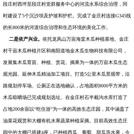
段庄村西坪至段庄村党群服务中心的河流水系综合治理，同
时建设了5个沉沙坝及护坡和护栏。完成了金庄村连接G345线
的长800米的河道综合治理和生态环境的美化工作。
二是依产兴业。
依托龙凤山万亩海棠木瓜种植基地、金庄
村千亩木瓜种植片区和南阳道地金木瓜生物科技有限公司，
发展集木瓜育苗、种植、赏花、摘果为一体的万亩木瓜生态
观光园、延伸木瓜精油加工项目。打造5公里木瓜景观带，沿
路规划停车场、公厕正在选地确认，占地面积8000平方米的
木瓜晾晒场已完成规划选址。在金庄村石半截沟水库打造了
占地200余亩以“吃住游”为一体的高效生态庄园，其中涵盖了
油菜花观赏和大棚有机水果蔬菜种植采摘。目前高效生态庄
园中的大棚已搭建4座，已种植西瓜、葡萄、甜瓜等水果，今