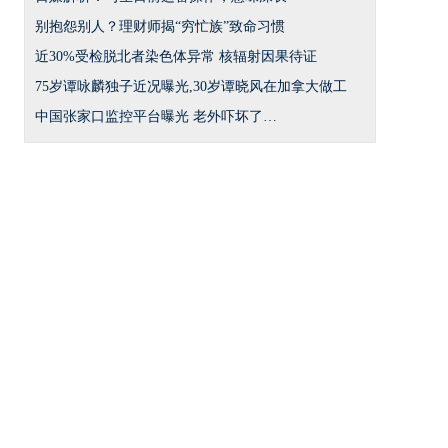
别抱怨别人？理财师揭“穷忙族”致命习惯
近30%受检脱北者染色体异常 核辐射因果待证
75岁谭咏麟独子近况曝光,30岁谭晓风在加拿大做工
中国张家口监控平台曝光 老外吓坏了…