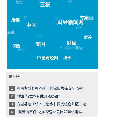
趋势
净利
地方
三板
上市
2018
原油
专家
发展
财经新闻网
中国
发布
金融
人寿
债券
财经
美国
保险
中国财经报道
营收
发行
增长
中国财经网
–
排行榜
河南方城县柳河镇：拆除旧房保安全 乡村
1
“我们与世界从此分道扬镳”
2
方城县柳河镇：打造乡村振兴综合片区，建
3
“观音山事件”之国家森林公园22年供电难
4