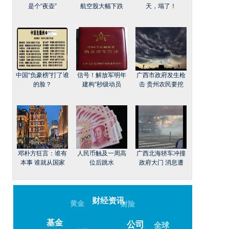
是个“夜壶”
航空股大幅下跌
天，塌了！
中国“负豪榜”打了谁
信号！解放军明年
广西市政府发生枪
的脸？
建构“秒级动员
击 贵州农民要挖
邓朴方狂言：谁有
人民币触及一周高
广西北海轿车冲撞
本事 谁就从国家
位后跳水
政府大门 消息遭
财经资讯
黄金
财险
基金
全球
公司