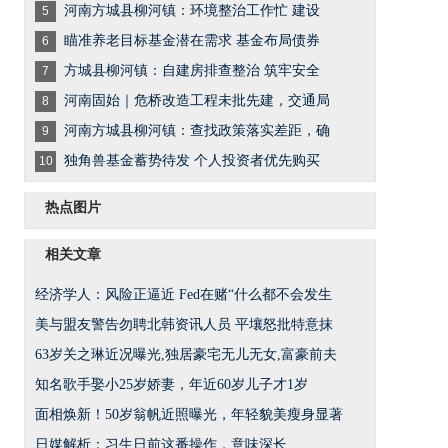
河南方城县柳河镇：环境整治工作忙 建设
5
瞄准养老目标基金潜在需求 基金布局债券
6
方城县柳河镇：自建房排查整治 筑牢安全
7
河南固始｜危桥改造工程未批先建，交通局
8
河南方城县柳河镇：查找政策落实差距，确
9
独角兽基金蓄势待发 个人投资者优先购买
10
热点图片
相关文章
经济学人：风险正逼近 Fed在赌“什么都不会发生
美与盟友警告勿聘北韩资讯人员 平壤怒批特意抹
63岁关之琳近况曝光,独居豪宅无儿无女,富豪前夫
知名歌手娶小25岁娇妻，年近60岁儿子才1岁
面相焕新！50岁翁帆近照曝光，年轻貌美瘦身显著
日媒解析：习生日前这番操作，意味深长