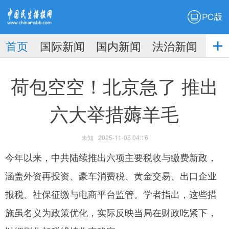
PC版
首页
国际新闻
国内新闻
法治新闻
社
生播
娱乐新闻
荷包空空！北京急了 推出
六大举措薅羊毛
未知
2025-11-05 04:16
报
今年以来，中共陆续推出六项主要税收与缴费新政，
涵盖外资再投资、豪车消费税、黄金交易、出口企业
报税、社保征缴与电商平台监管。学者指出，这些措
施虽名义为政策优化，实际反映当局在财政吃紧下，