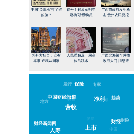
中国“负豪榜”打了谁
信号！解放军明年
广西市政府发生枪
的脸？
建构“秒级动员
击 贵州农民要挖
邓朴方狂言：谁有
人民币触及一周高
广西北海轿车冲撞
本事 谁就从国家
位后跳水
政府大门 消息遭
保险
发行
专家
中国财经报道
趋势
黄金
净利
公司
地方
营收
–
发展
财险
财经
财经新闻网
上市
中国
人寿