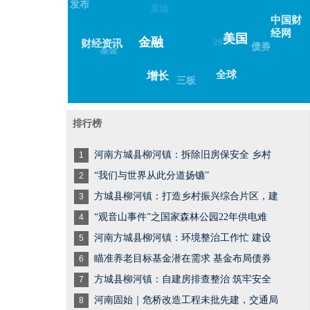
发布
原油
中国财
经网
美国
2018
金融
财经资讯
债券
基金
全球
增长
三板
排行榜
河南方城县柳河镇：拆除旧房保安全 乡村
1
“我们与世界从此分道扬镳”
2
方城县柳河镇：打造乡村振兴综合片区，建
3
“观音山事件”之国家森林公园22年供电难
4
河南方城县柳河镇：环境整治工作忙 建设
5
瞄准养老目标基金潜在需求 基金布局债券
6
方城县柳河镇：自建房排查整治 筑牢安全
7
河南固始｜危桥改造工程未批先建，交通局
8