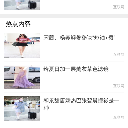
互联网
热点内容
宋茜、杨幂解暑秘诀“短袖+裙”
互联网
给夏日加一层薰衣草色滤镜
互联网
和景甜唐嫣热巴张碧晨撞衫是一
种
互联网