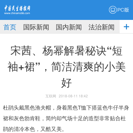
PC版
首页
国际新闻
国内新闻
法治新闻
社
生播
娱乐新闻
宋茜、杨幂解暑秘诀“短
袖+裙”，简洁清爽的小美
好
报
互联网
2018-08-11 18:42
杜鹃头戴黑色渔夫帽，身着黑色T恤下搭蓝色牛仔半身
裙和灰色勃肯鞋，简约却气场十足的造型非常贴合杜
鹃的清冷本色，又酷又美。