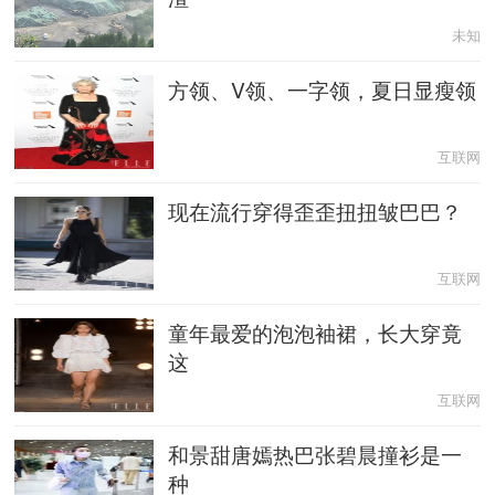
未知
方领、V领、一字领，夏日显瘦领
互联网
现在流行穿得歪歪扭扭皱巴巴？
互联网
童年最爱的泡泡袖裙，长大穿竟
这
互联网
和景甜唐嫣热巴张碧晨撞衫是一
种