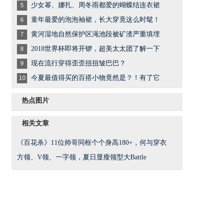
少女幂、娜扎、周冬雨都爱的蝴蝶结连衣裙
5
童年最爱的泡泡袖裙，长大穿竟这么时髦！
6
黄河湿地自然保护区渑池段被矿渣严重填埋
7
2018世界杯即将开锣，超美太太团了解一下
8
现在流行穿得歪歪扭扭皱巴巴？
9
今夏最值得买的百搭小物竟然是？！有了它
10
热点图片
相关文章
《百花杀》11位帅哥同框个个身高180+，何与穿衣
方领、V领、一字领，夏日显瘦领型大Battle