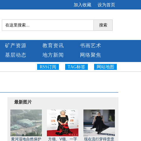
加入收藏
设为首页
搜索
矿产资源
教育资讯
书画艺术
基层动态
地方新闻
网络聚焦
RSS订阅
TAG标签
网站地图
最新图片
黄河湿地自然保护
方领、V领、一字
现在流行穿得歪歪