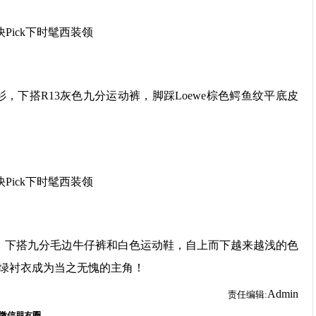
纹衬衫，下搭R13灰色九分运动裤，脚踩Loewe棕色鳄鱼纹平底皮
，下搭九分毛边牛仔裤和白色运动鞋，自上而下越来越浅的色
绿衬衣成为当之无愧的主角！
Admin
责任编辑: