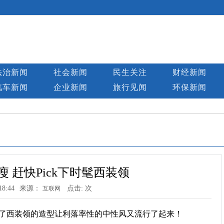
法治新闻
社会新闻
民生关注
财经新闻
汽车新闻
企业新闻
旅行见闻
环保新闻
 赶快Pick下时髦西装领
18:44
来源：
点击:
次
互联网
了西装领的造型让利落率性的中性风又流行了起来！