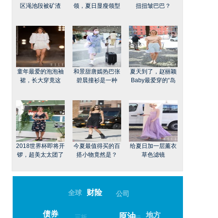
区渑池段被矿渣
领，夏日显瘦领型
扭扭皱巴巴？
童年最爱的泡泡袖
和景甜唐嫣热巴张
夏天到了，赵丽颖
裙，长大穿竟这
碧晨撞衫是一种
Baby最爱穿的“岛
2018世界杯即将开
今夏最值得买的百
给夏日加一层薰衣
锣，超美太太团了
搭小物竟然是？
草色滤镜
财险
全球
公司
债券
地方
原油
三板
发行