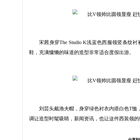
宋茜身穿The Studio K浅蓝色西服领竖条
鞋，充满慵懒的味道的造型非常适合度假出游。
刘芸头戴渔夫帽，身穿绿色衬衣内搭白色T恤
调让造型时髦吸睛，新闻资讯，也让这件西装领的