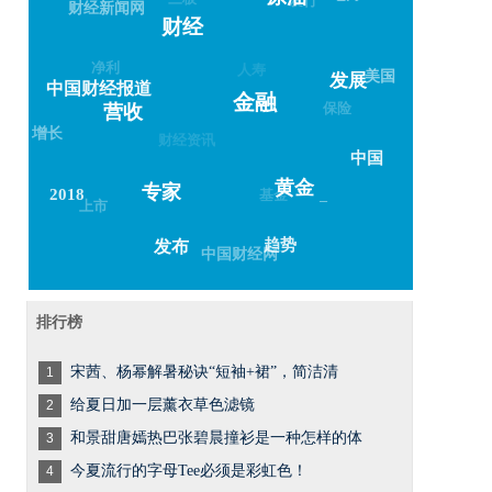
财经新闻网
财经
净利
人寿
美国
发展
中国财经报道
金融
保险
营收
增长
财经资讯
中国
黄金
专家
基金
2018
–
上市
趋势
发布
中国财经网
排行榜
宋茜、杨幂解暑秘诀“短袖+裙”，简洁清
1
给夏日加一层薰衣草色滤镜
2
和景甜唐嫣热巴张碧晨撞衫是一种怎样的体
3
今夏流行的字母Tee必须是彩虹色！
4