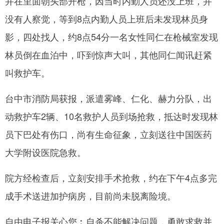
并在里面朝头部开枪，因当时内勤人员还没上班，并
没有人察觉，等到8点内勤人员上班后未发现林员身
影，四处找人，约8点54分一名女性同仁在枪械室发现
林员倒在血泊中，吓到惊声大叫，其他同仁闻讯赶紧
叫救护车。
台中市消防局获报，派遣雾峰、仁化、赫力分队，出
动救护车2辆、10名救护人员到场抢救，抵达时发现林
员下巴处有伤口，尚有生命征象，立刻送往中国医药
大学附设医院急救。
院方经检查后，立刻安排手术抢救，约在下午4点多完
成手术送进加护病房，目前尚未脱离险境。
自由电子报关心您︰自杀不能解决问题，勇敢求救并