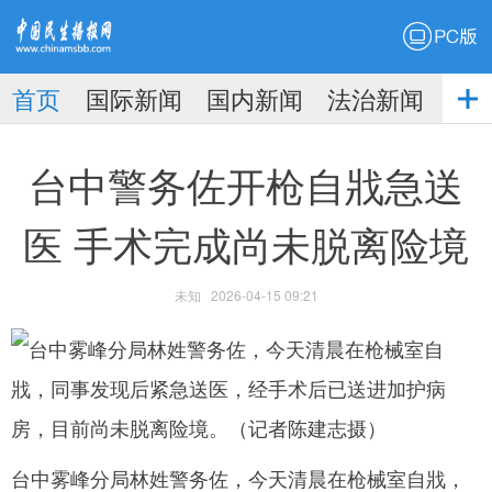
PC版
首页
国际新闻
国内新闻
法治新闻
社
生播
娱乐新闻
台中警务佐开枪自戕急送
医 手术完成尚未脱离险境
未知
2026-04-15 09:21
报
台中雾峰分局林姓警务佐，今天清晨在枪械室自戕，