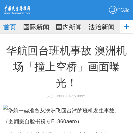
PC版
首页
国际新闻
国内新闻
法治新闻
社
生播
娱乐新闻
华航回台班机事故 澳洲机
场「撞上空桥」画面曝
光！
报
未知
2026-04-15 09:21