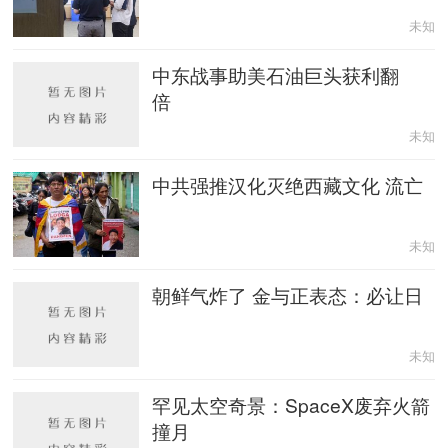
未知
中东战事助美石油巨头获利翻
倍
未知
中共强推汉化灭绝西藏文化 流亡
未知
朝鲜气炸了 金与正表态：必让日
未知
罕见太空奇景：SpaceX废弃火箭
撞月