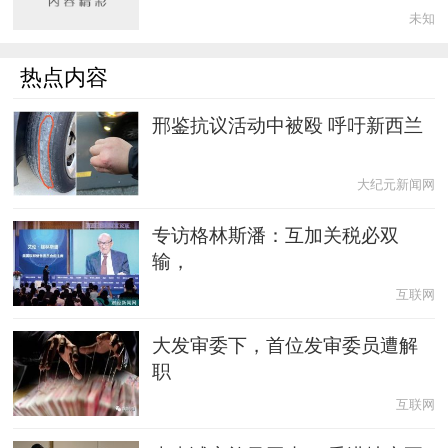
未知
热点内容
邢鉴抗议活动中被殴 呼吁新西兰
大纪元新闻网
专访格林斯潘：互加关税必双
输，
互联网
大发审委下，首位发审委员遭解
职
互联网