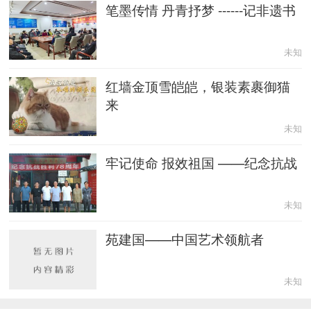
笔墨传情 丹青抒梦 ------记非遗书
未知
红墙金顶雪皑皑，银装素裹御猫
来
未知
牢记使命 报效祖国 ——纪念抗战
未知
苑建国——中国艺术领航者
未知