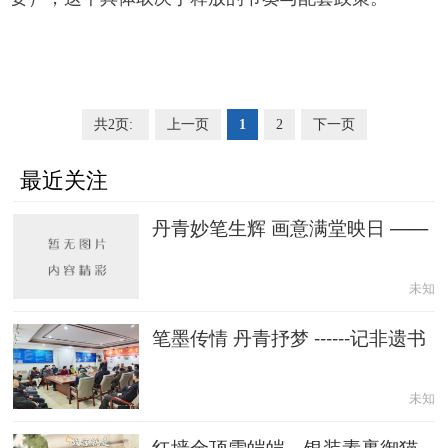
共2页:
上一页
1
2
下一页
最近关注
丹青妙笔生辉 画意满堂映日 ——
未知
笔墨传情 丹青抒梦 ------记非遗书
未知
红墙金顶雪皑皑，银装素裹御猫