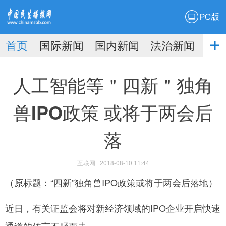
PC版
首页
国际新闻
国内新闻
法治新闻
社
生播
娱乐新闻
人工智能等＂四新＂独角
兽IPO政策 或将于两会后
落
报
互联网
2018-08-10 11:44
（原标题：“四新”独角兽IPO政策或将于两会后落地）
近日，有关证监会将对新经济领域的IPO企业开启快速
通道的传言不胫而走。