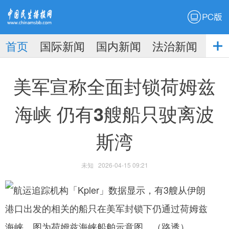
PC版
首页
国际新闻
国内新闻
法治新闻
社
生播
娱乐新闻
美军宣称全面封锁荷姆兹
海峡 仍有3艘船只驶离波
斯湾
报
未知
2026-04-15 09:21