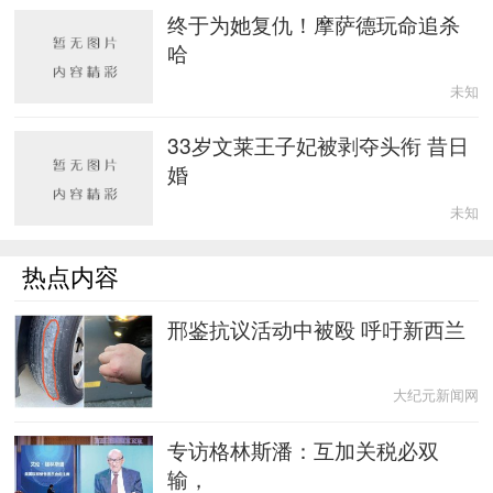
终于为她复仇！摩萨德玩命追杀
哈
未知
33岁文莱王子妃被剥夺头衔 昔日
婚
未知
热点内容
邢鉴抗议活动中被殴 呼吁新西兰
大纪元新闻网
专访格林斯潘：互加关税必双
输，