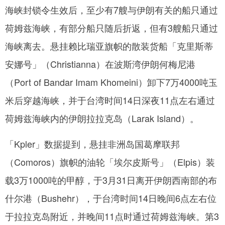
海峡封锁令生效后，至少有7艘与伊朗有关的船只通过
荷姆兹海峡，有部分船只随后折返，但有3艘船只通过
海峡离去。悬挂赖比瑞亚旗帜的散装货船「克里斯蒂
安娜号」（Christianna）在波斯湾伊朗何梅尼港
（Port of Bandar Imam Khomeini）卸下7万4000吨玉
米后穿越海峡，并于台湾时间14日深夜11点左右通过
荷姆兹海峡内的伊朗拉拉克岛（Larak Island）。
「Kpler」数据提到，悬挂非洲岛国葛摩联邦
（Comoros）旗帜的油轮「埃尔皮斯号」（Elpis）装
载3万1000吨的甲醇，于3月31日离开伊朗西南部的布
什尔港（Bushehr），于台湾时间14日晚间6点左右位
于拉拉克岛附近，并晚间11点时通过荷姆兹海峡。第3