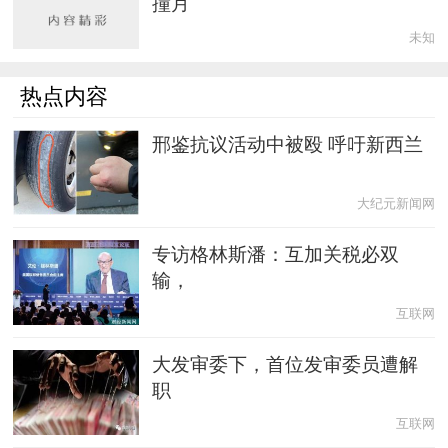
撞月
未知
热点内容
邢鉴抗议活动中被殴 呼吁新西兰
大纪元新闻网
专访格林斯潘：互加关税必双
输，
互联网
大发审委下，首位发审委员遭解
职
互联网