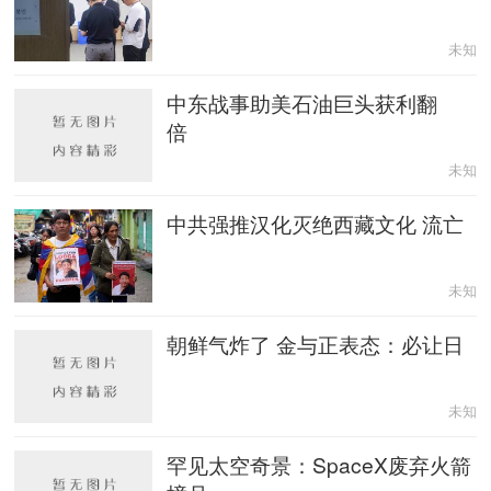
未知
中东战事助美石油巨头获利翻
倍
未知
中共强推汉化灭绝西藏文化 流亡
未知
朝鲜气炸了 金与正表态：必让日
未知
罕见太空奇景：SpaceX废弃火箭