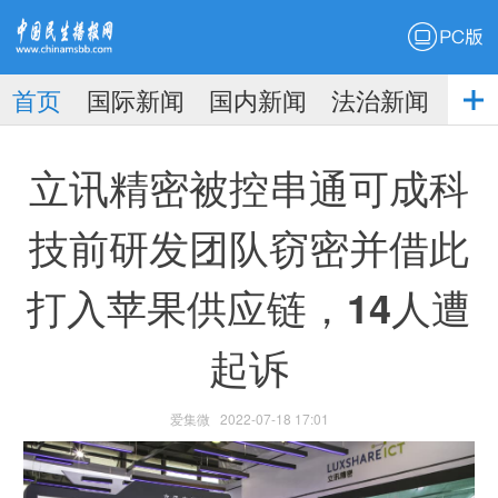
PC版
首页
国际新闻
国内新闻
法治新闻
社
生播
娱乐新闻
立讯精密被控串通可成科
技前研发团队窃密并借此
打入苹果供应链，14人遭
报
起诉
爱集微
2022-07-18 17:01