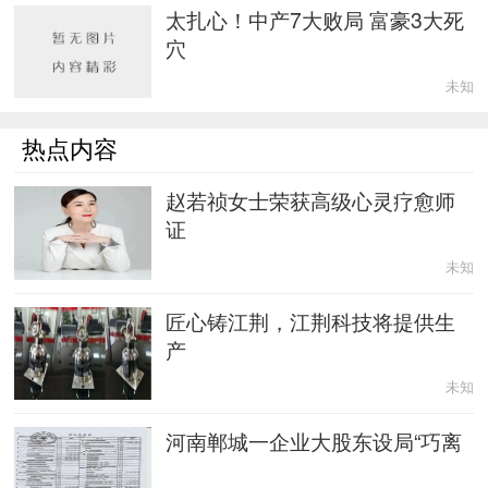
太扎心！中产7大败局 富豪3大死
穴
未知
热点内容
赵若祯女士荣获高级心灵疗愈师
证
未知
匠心铸江荆，江荆科技将提供生
产
未知
河南郸城一企业大股东设局“巧离