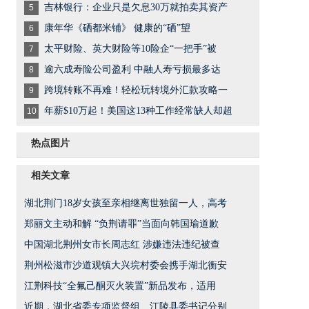
吉林银行：企业只是欠息30万就拍卖其资产
5
康年华《硒都米铺》 健康的“硒”望
6
太平财险、英大财险等10险企“一把手”被
7
逾六成寿险公司盈利 中融人寿亏损最多达
8
跨境转账不再难！轻松玩转境外汇款攻略一
9
年薪$10万起！美国这13种工作经常缺人却超
10
热点图片
相关文章
湖北荆门18岁女孩至亲相继离世独留一人，高考
郑丽文主动和解 “负荆请罪”当面向韩国瑜道歉
中国湖北荆州女市长周志红 涉嫌违法违纪被查
荆州松滋市沙道观镇大兴垸村委会携手湖北衡安
江荆科技“全氟己酮灭火装置”新品发布，适用
近期，湖北省委专项监督组、江陵县委书记分别