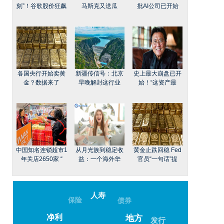
刻”！谷歌股价狂飙
马斯克又送瓜
批AI公司已开始
各国央行开始卖黄
新疆传信号：北京
史上最大崩盘已开
金？数据来了
早晚解封这行业
始！“这资产最
中国知名连锁超市1
从月光族到稳定收
黄金止跌回稳 Fed
年关店2650家 “
益：一个海外华
官员“一句话”提
人寿
保险
债券
净利
发行
地方
–