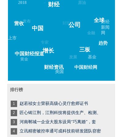
原油
2018
财经
发布
财险
财经
全球
营收
新闻
公司
金融
中国
网
上市
专家
趋势
三板
增长
发展
中国财经报道
基金
黄金
中国财经网
财经资讯
美国
排行榜
赵若祯女士荣获高级心灵疗愈师证书
1
匠心铸江荆，江荆科技将提供生产、检测、
2
河南郸城一企业大股东设局“巧离婚”，套
3
立讯精密被控串通可成科技前研发团队窃密
4