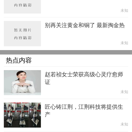
未知
别再关注黄金和铜了 最新掏金热
未知
热点内容
赵若祯女士荣获高级心灵疗愈师
证
未知
匠心铸江荆，江荆科技将提供生
产
未知