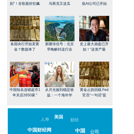
刻”！谷歌股价狂飙
马斯克又送瓜
批AI公司已开始
各国央行开始卖黄
新疆传信号：北京
史上最大崩盘已开
金？数据来了
早晚解封这行业
始！“这资产最
中国知名连锁超市1
从月光族到稳定收
黄金止跌回稳 Fed
年关店2650家 “
益：一个海外华
官员“一句话”提
美国
人寿
财经
中国财经网
中国
公司