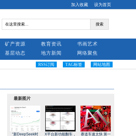
加入收藏
设为首页
搜索
矿产资源
教育资讯
书画艺术
基层动态
地方新闻
网络聚焦
RSS订阅
TAG标签
网站地图
最新图片
“新DeepSeek时
X平台新功能翻车，
赛道车速太快 第一