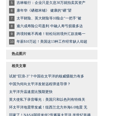
吉林银行：企业只是欠息30万就拍卖其资产
5
康年华《硒都米铺》 健康的“硒”望
6
太平财险、英大财险等10险企“一把手”被
7
逾六成寿险公司盈利 中融人寿亏损最多达
8
跨境转账不再难！轻松玩转境外汇款攻略一
9
年薪$10万起！美国这13种工作经常缺人却超
10
热点图片
相关文章
试射“巨浪-3”？中国在太平洋的核威慑能力有多
中国为何向太平洋发射远程弹道导弹？
太平洋升温速度比预期更快
英大使私下录音曝光：美国只和以色列有特殊关
环太平洋地震带发威！纽西兰北方外海6.0地震 无
回家了！NASA阿提米丝2号溅落太平洋 半世纪首趟