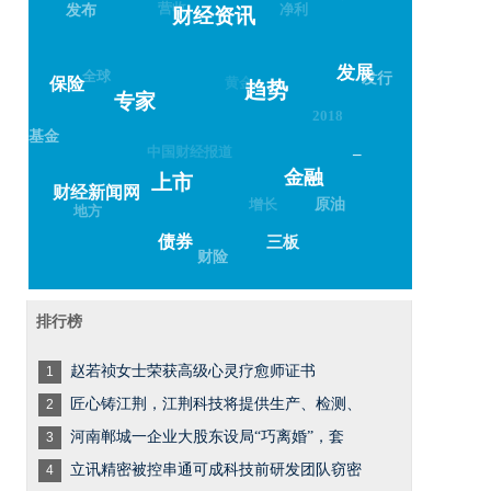
营收
净利
发布
财经资讯
全球
发展
黄金
发行
保险
趋势
专家
2018
基金
中国财经报道
–
金融
上市
财经新闻网
增长
原油
地方
债券
三板
财险
排行榜
赵若祯女士荣获高级心灵疗愈师证书
1
匠心铸江荆，江荆科技将提供生产、检测、
2
河南郸城一企业大股东设局“巧离婚”，套
3
立讯精密被控串通可成科技前研发团队窃密
4