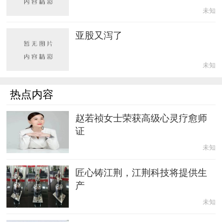
未知
亚股又泻了
未知
热点内容
赵若祯女士荣获高级心灵疗愈师
证
未知
匠心铸江荆，江荆科技将提供生
产
未知